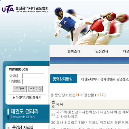
협회소개
일정안내
태권
총 동영상자료집
21
의 영상물 (
1
/
2
)
번
제목
호
제23회 울산광역시협회장기 태권도대회 겸 제4
21
회 하이라이트
20
울산 초등학교 3학년 꼬마의 뒤후리기 골든포인