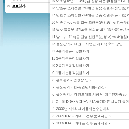
19
여초중학년부 -34kg급 결승 차선영(청솔초) vs
18
남초부 소체선발 -50kg급 결승 김환휘(성안초) 
17
남초부 소체선발 -34kg급 결승 정민수(농서초) 
16
남중부 -53kg급 결승 조현준(중앙중) vs 강승우
15
남자 중등부 -57kg급 결승 배범진(울산중) vs 
14
남고부 -74kg급 결승 신민우(신정고) vs 박정철
13
울산광역시 태권도 시범단 개회식 축하 공연
12
4품기본동작및발차기
11
3품기본동작및발차기
10
2품기본동작및발차기
9
1품기본동작및발차기
8
홍보분과시범영상-난타
7
울산광역시범-공연단시범-(영상)
6
울산광역시 태권도대표 시범단_외국인가족 spring f
5
제5회 KOREA OPEN KTA 국가대표 시범단 공연
4
2009년 제4회 세계품새선수권대회
3
2009 KTA국가대표 선수 품새시연 3
2
2009 KTA국가대표 선수 품새시연 2